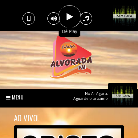
Dê Play
No Ar Agora:
MENU
Aguarde o próximo
AO VIVO!